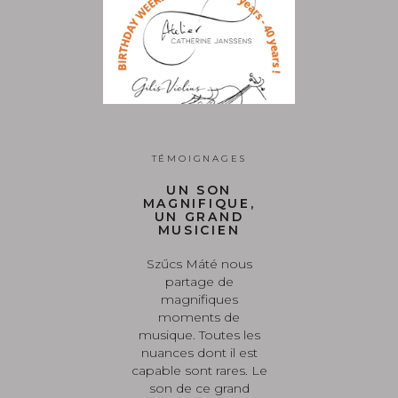
TÉMOIGNAGES
UN SON
MAGNIFIQUE,
UN GRAND
MUSICIEN
Szűcs Máté nous
partage de
magnifiques
moments de
musique. Toutes les
nuances dont il est
capable sont rares. Le
son de ce grand