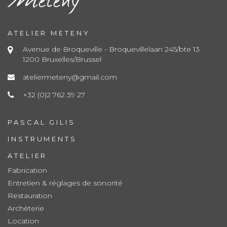
ATELIER METENY
Avenue de Broqueville - Broquevillelaan 245/bte 13
1200 Bruxelles/Brussel
ateliermeteny@gmail.com
+32 (0)2 762 39 27
PASCAL GILIS
INSTRUMENTS
ATELIER
Fabrication
Entretien & réglages de sonorité
Restauration
Archèterie
Location