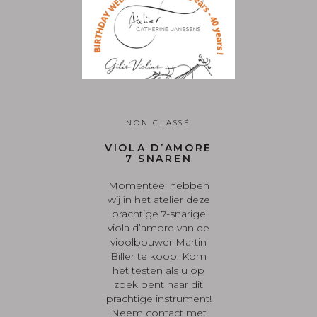
NON CLASSÉ
VIOLA D’AMORE
7 SNAREN
Momenteel hebben
wij in het atelier deze
prachtige 7-snarige
viola d’amore van de
vioolbouwer Martin
Biller te koop. Kom
het testen als u op
zoek bent naar dit
prachtige instrument!
Neem contact met