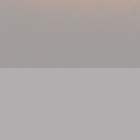
ATELIER METENY
Avenue de Broqueville - Broquevillelaan 245/bte 13
1200 Bruxelles/Brussel
ateliermeteny@gmail.com