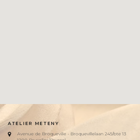
ATELIER METENY
Avenue de Broqueville - Broquevillelaan 245/bte 13