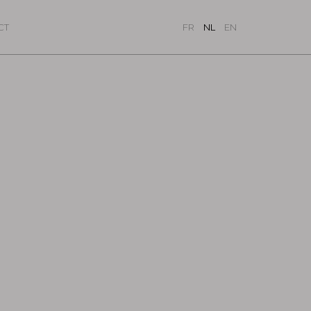
CT
FR
NL
EN