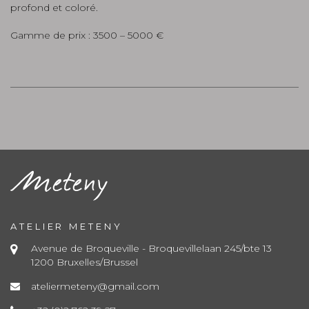
profond et coloré.
Gamme de prix : 3500 – 5000 €
ATELIER METENY
Avenue de Broqueville - Broquevillelaan 245/bte 13
1200 Bruxelles/Brussel
ateliermeteny@gmail.com